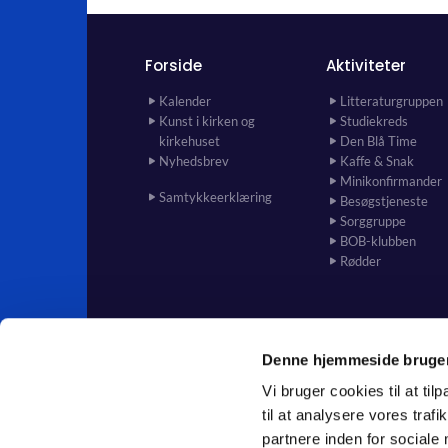
Forside
Aktiviteter
Kalender
Litteraturgruppen
Kunst i kirken og
Studiekreds
kirkehuset
Den Blå Time
Nyhedsbrev
Kaffe & Snak
Minikonfirmander
Samtykkeerklæring
Besøgstjeneste
Sorggruppe
BOB-klubben
Rødder
Denne hjemmeside bruger
Vi bruger cookies til at til
til at analysere vores tra
partnere inden for sociale