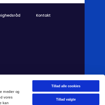
nighedsråd
Kontakt
Tillad alle cookies
ale medier og
ed vores
Tillad valgte
re kan