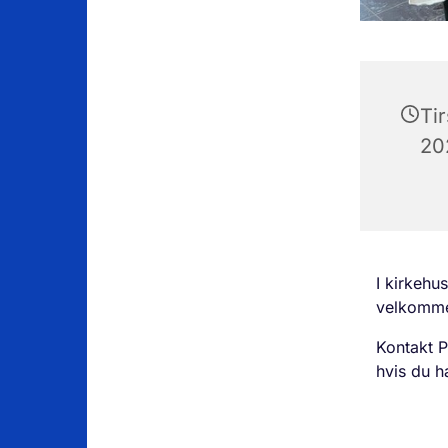
Ti
202
I kirkehu
velkommen
Kontakt P
hvis du h