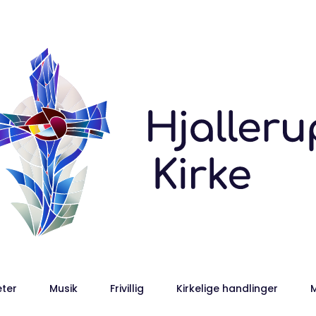
eter
Musik
Frivillig
Kirkelige handlinger