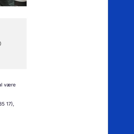
0
al være
85 17),