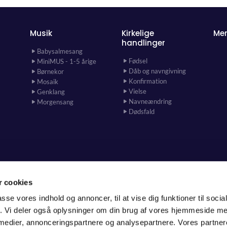
Musik
Kirkelige
Me
handlinger
Babysalmesang
Fødsel
MiniMUS - 1-5 årige
Dåb og navngivning
Børnekor
Konfirmation
Mosaik
Vielse
Genklang
Navneændring
Morgensang
Dødsfald
 cookies
Hjallerup Sogn

passe vores indhold og annoncer, til at vise dig funktioner til soci
fik. Vi deler også oplysninger om din brug af vores hjemmeside m
 medier, annonceringspartnere og analysepartnere. Vores partne