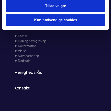
Børnekor
Mosaik
Tillad valgte
Genklang
Morgensang
Kun nødvendige cookies
Kirkelige handlinger
Fødsel
Dåb og navngivning
Konfirmation
Vielse
Navneændring
Dødsfald
Menighedsråd
Kontakt