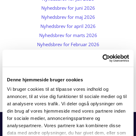
Nyhedsbrev for juni 2026
Nyhedsbrev for maj 2026
Nyhedsbrev for april 2026
Nyhedsbrev for marts 2026
Nyhedsbrev for Februar 2026
Nyhedsbrev for januar 2026
Nyhedsbrev for december 2025
Nyhedsbrev for november 2025
Denne hjemmeside bruger cookies
Nyhedsbrev for oktober 2025
Vi bruger cookies til at tilpasse vores indhold og
Nyhedsbrev for september 2025
annoncer, til at vise dig funktioner til sociale medier og til
Nyhedsbrev for august 2025
at analysere vores trafik. Vi deler også oplysninger om
Titeleksempel
din brug af vores hjemmeside med vores partnere inden
for sociale medier, annonceringspartnere og
analysepartnere. Vores partnere kan kombinere disse
Forside
data med andre oplysninger, du har givet dem, eller som