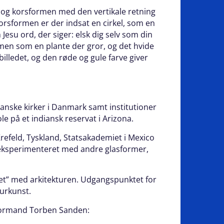
, og korsformen med den vertikale retning
orsformen er der indsat en cirkel, som en
esu ord, der siger: elsk dig selv som din
ormen som en plante der gror, og det hvide
billedet, og den røde og gule farve giver
danske kirker i Danmark samt institutioner
 på et indiansk reservat i Arizona.
refeld, Tyskland, Statsakademiet i Mexico
 eksperimenteret med andre glasformer,
uet” med arkitekturen. Udgangspunktet for
murkunst.
sformand Torben Sanden: