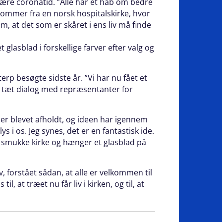
være coronatid. ”Alle har et håb om bedre
t kommer fra en norsk hospitalskirke, hvor
at det som er skåret i ens liv må finde
lasblad i forskellige farver efter valg og
rp besøgte sidste år. ”Vi har nu fået et
 i tæt dialog med repræsentanter for
r er blevet afholdt, og ideen har igennem
 i os. Jeg synes, det er en fantastisk ide.
es smukke kirke og hænger et glasblad på
, forstået sådan, at alle er velkommen til
, at træet nu får liv i kirken, og til, at