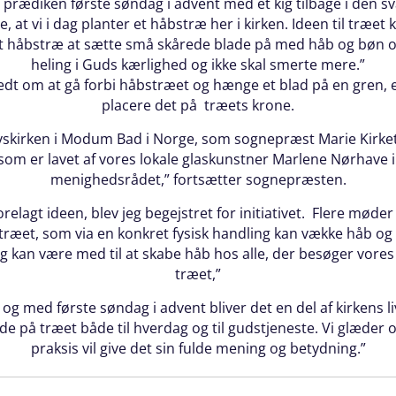
prædiken første søndag i advent med et kig tilbage i den s
 at vi i dag planter et håbstræ her i kirken. Ideen til træe
håbstræ at sætte små skårede blade på med håb og bøn om, 
heling i Guds kærlighed og ikke skal smerte mere.”
dt om at gå forbi håbstræet og hænge et blad på en gren, et g
placere det på træets krone.
vskirken i Modum Bad i Norge, som sognepræst Marie Kirkete
 som er lavet af vores lokale glaskunstner Marlene Nørhave
menighedsrådet,” fortsætter sognepræsten.
orelagt ideen, blev jeg begejstret for initiativet. Flere møde
træet, som via en konkret fysisk handling kan vække håb og lys
 jeg kan være med til at skabe håb hos alle, der besøger vor
træet,”
og med første søndag i advent bliver det en del af kirkens liv
på træet både til hverdag og til gudstjeneste. Vi glæder os til
praksis vil give det sin fulde mening og betydning.”