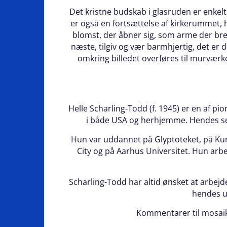
Det kristne budskab i glasruden er enkel
er også en fortsættelse af kirkerummet, 
blomst, der åbner sig, som arme der bred
næste, tilgiv og vær barmhjertig, det er 
omkring billedet overføres til murværket
Helle Scharling-Todd (f. 1945) er en af p
i både USA og herhjemme. Hendes se
Hun var uddannet på Glyptoteket, på Kuns
City og på Aarhus Universitet. Hun ar
Scharling-Todd har altid ønsket at arbej
hendes u
Kommentarer til mosaik