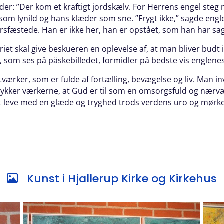
er: ”Der kom et kraftigt jordskælv. For Herrens engel steg 
om lynild og hans klæder som sne. ”Frygt ikke,” sagde englen,
rsfæstede. Han er ikke her, han er opstået, som han har sag
iet skal give beskueren en oplevelse af, at man bliver budt 
som ses på påskebilledet, formidler på bedste vis englenes o
stværker, som er fulde af fortælling, bevægelse og liv. Man in
rykker værkerne, at Gud er til som en omsorgsfuld og nær
t leve med en glæde og tryghed trods verdens uro og mørke
Kunst i Hjallerup Kirke og Kirkehus
