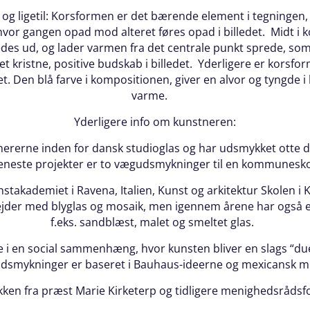
t og ligetil: Korsformen er det bærende element i tegningen
hvor gangen opad mod alteret føres opad i billedet. Midt i k
es ud, og lader varmen fra det centrale punkt sprede, som J
det kristne, positive budskab i billedet. Yderligere er korsf
. Den blå farve i kompositionen, giver en alvor og tyngde i 
varme.
Yderligere info om kunstneren:
ionererne inden for dansk studioglas og har udsmykket otte 
neste projekter er to vægudsmykninger til en kommuneskole
takademiet i Ravena, Italien, Kunst og arkitektur Skolen i K
bejder med blyglas og mosaik, men igennem årene har også
f.eks. sandblæst, malet og smeltet glas.
de i en social sammenhæng, hvor kunsten bliver en slags “d
dsmykninger er baseret i Bauhaus-ideerne og mexicansk 
ken fra præst Marie Kirketerp og tidligere menighedsråd