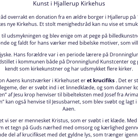
Kunst i Hjallerup Kirkehus
åd overrakt en donation fra en ældre borger i Hjallerup på
rkes nye Kirkehus. Et stolt menighedsråd kan nu vise et smu
g til udsmykningen og blev enige om at pege på billedkunst
de og faldt for hans værker med bibelske motiver, som ville
yske. Hans forældre var i en periode lærere på Dronninglund
udstillet i kommunen både på Dronninglund Kunstcenter og p
kendt som kirkekunstner og har udsmykket flere kirker.
on Aaens kunstværker i Kirkehuset er
et krucifiks
. Det er 
u legeme, der er svøbt ind i et linnedklæde, og som danner 
en” af Jesu krop henviser til bibelteksten med Josef fra Arim
n” kan også henvise til Jesusbarnet, som blev svøbt og lagt 
Aaen.
Det vi ser er mennesket Kristus, som er svøbt i et klæde. 
om et tegn på Guds nærhed med omsorg og kærlighed gennem 
e del af krucifikset med det gyldne lys, som trænger ige