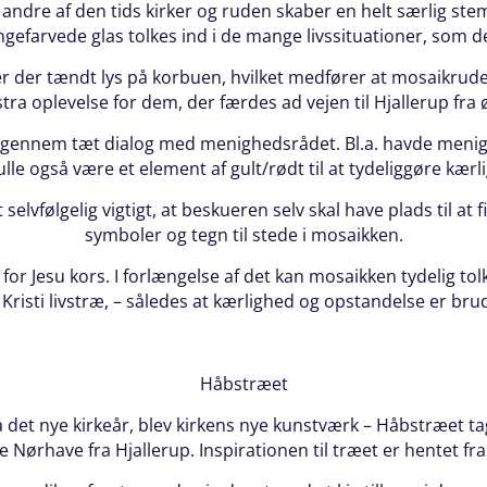
 andre af den tids kirker og ruden skaber en helt særlig ste
angefarvede glas tolkes ind i de mange livssituationer, som d
 er der tændt lys på korbuen, hvilket medfører at mosaikrude
tra oplevelse for dem, der færdes ad vejen til Hjallerup fra 
 gennem tæt dialog med menighedsrådet. Bl.a. havde menig
ulle også være et element af gult/rødt til at tydeliggøre kær
selvfølgelig vigtigt, at beskueren selv skal have plads til at
symboler og tegn til stede i mosaikken.
 for Jesu kors. I forlængelse af det kan mosaikken tydelig t
l Kristi livstræ, – således at kærlighed og opstandelse er b
Håbstræet
å det nye kirkeår, blev kirkens nye kunstværk – Håbstræet t
ne Nørhave fra Hjallerup. Inspirationen til træet er hentet f