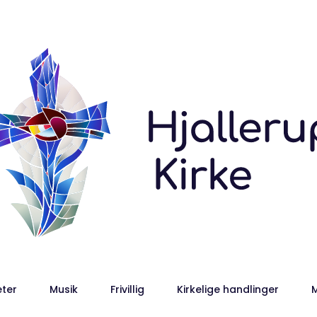
eter
Musik
Frivillig
Kirkelige handlinger