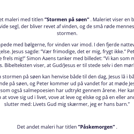
jet maleri med titlen
”Stormen på søen”
. Maleriet viser en
ide segl, der bliver revet af vinden, og de små røde menne
stormen.
mpede med bølgerne, for vinden var imod. I den fjerde natt
lse. Jesus sagde: ”Vær frimodige, det er mig, frygt ikke.” 
e frels mig!” Simon Aaens tanker med billedet: ”Vi kan som 
 Bibelteksten viser, at Gud/Jesus er til stede selv i den mør
m stormen på søen kan henvise både til den dag, Jesus lå i b
nde på søen, og Peter kommer ud på vandet for at møde Jes
n, som også salmepoesien har udtrykt gennem årene. Her 
at vove sig ud i livet, vove at leve og elske og på en eller 
slutter med: Livets Gud mig skærmer, jeg er hans barn.”
Det andet maleri har titlen
”Påskemorgen”
.