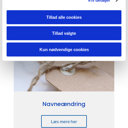
Vis detaljer
bisættelse
Tillad alle cookies
Læs mere her
Tillad valgte
Kun nødvendige cookies
Navneændring
Læs mere her