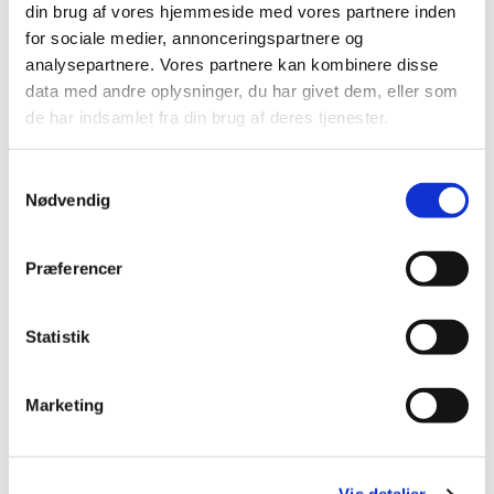
din brug af vores hjemmeside med vores partnere inden
for sociale medier, annonceringspartnere og
analysepartnere. Vores partnere kan kombinere disse
data med andre oplysninger, du har givet dem, eller som
Vielse og kirkelig velsignelse
de har indsamlet fra din brug af deres tjenester.
Læs mere her
S
Nødvendig
a
m
t
Præferencer
y
k
k
Statistik
e
v
Marketing
a
l
g
Dødsfald, begravelse og