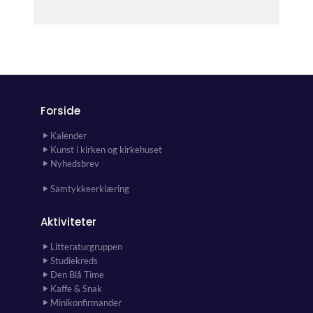
Forside
Kalender
Kunst i kirken og kirkehuset
Nyhedsbrev
Samtykkeerklæring
Aktiviteter
Litteraturgruppen
Studiekreds
Den Blå Time
Kaffe & Snak
Minikonfirmander