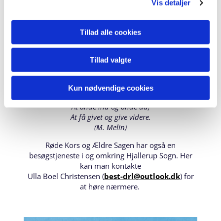
Vis detaljer
altid velkommen til at kontakte besøgstjenesten.
Kontaktoplysninger
Tillad alle cookies
Sognepræst Marie Kirketerp
24 44 06 22 /
mki@km.dk
Tillad valgte
Karsten Knudsen
41 29 52 30
Kun nødvendige cookies
Livets rytme er et åndedræt:
At ånde ind og ånde ud,
At få givet og give videre.
(M. Melin)
Røde Kors og Ældre Sagen har også en
besøgstjeneste i og omkring Hjallerup Sogn. Her
kan man kontakte
Ulla Boel Christensen (
best-drl@outlook.dk
) for
at høre nærmere.