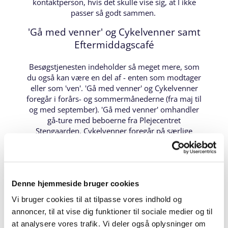
kontaktperson, hvis det skulle vise sig, at I ikke
passer så godt sammen.
'Gå med venner' og Cykelvenner samt
Eftermiddagscafé
Besøgstjenesten indeholder så meget mere, som
du også kan være en del af - enten som modtager
eller som 'ven'. 'Gå med venner' og Cykelvenner
foregår i forårs- og sommermånederne (fra maj til
og med september). 'Gå med venner' omhandler
gå-ture med beboerne fra Plejecentret
Stengaarden. Cykelvenner foregår på særlige
cykler, hvor man kan være pilot og cykle med 1-2
personer, der kan få en god tur og en god snak i
den friske luft. Her kan du også henvende dig til
kontaktpersonerne, hvis du gerne vil med på en
Denne hjemmeside bruger cookies
tur, og så vil de prøve at kontakte 'piloterne', så der
kan komme en aftale på plads.
Vi bruger cookies til at tilpasse vores indhold og
annoncer, til at vise dig funktioner til sociale medier og til
at analysere vores trafik. Vi deler også oplysninger om