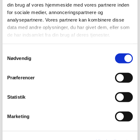
din brug af vores hjemmeside med vores partnere inden
for sociale medier, annonceringspartnere og
analysepartnere. Vores partnere kan kombinere disse
data med andre oplysninger, du har givet dem, eller som
de har indsamlet fra din brug af deres tjenester.
S
Nødvendig
a
m
t
Præferencer
y
Eftermiddagscaféen foregår i efterårs- og
k
vintermånederne (fra oktober til og med april),
k
Statistik
hvor der er 'venner', som skaber rammerne for en
e
hyggelig eftermiddag med fællesskab. Dette er
som udgangspunkt rettet mod Plejecentrets
v
Marketing
beboere, men kontakt endelig besøgstjeneste for
a
at høre mere.
l
g
Hvis du skulle have yderligere spørgsmål, er du