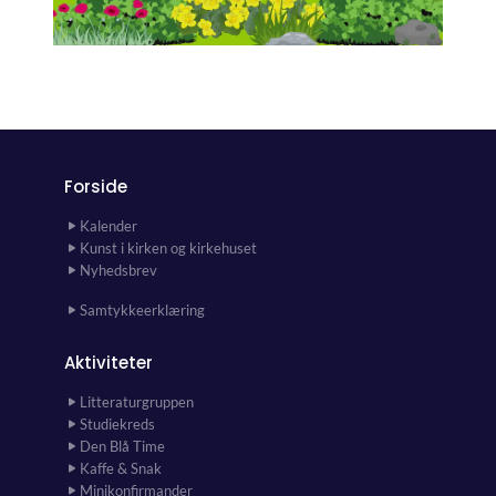
Forside
Kalender
Kunst i kirken og kirkehuset
Nyhedsbrev
Samtykkeerklæring
Aktiviteter
Litteraturgruppen
Studiekreds
Den Blå Time
Kaffe & Snak
Minikonfirmander