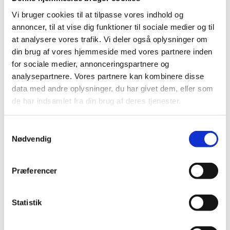
Vi bruger cookies til at tilpasse vores indhold og
annoncer, til at vise dig funktioner til sociale medier og til
at analysere vores trafik. Vi deler også oplysninger om
din brug af vores hjemmeside med vores partnere inden
for sociale medier, annonceringspartnere og
analysepartnere. Vores partnere kan kombinere disse
data med andre oplysninger, du har givet dem, eller som
de har indsamlet fra din brug af deres tjenester.
Du vil måske også kunne
lide...
S
Nødvendig
a
m
t
Præferencer
y
k
k
Statistik
e
v