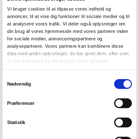
Vi bruger cookies til at tilpasse vores indhold og
annoncer, til at vise dig funktioner til sociale medier og til
at analysere vores trafik. Vi deler også oplysninger om
din brug af vores hjemmeside med vores partnere inden
for sociale medier, annonceringspartnere og
analysepartnere. Vores partnere kan kombinere disse
data med andre oplysninger, du har givet dem, eller som
de har indsamlet fra din brug af deres tjenester.
Du vil måske også kunne
lide...
S
Nødvendig
a
m
t
Præferencer
y
k
k
Statistik
e
v