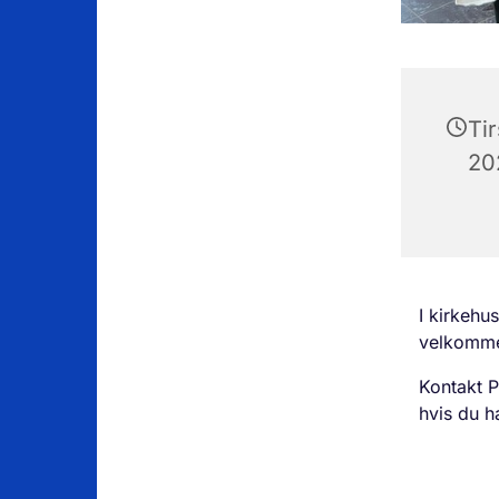
Ti
202
I kirkehu
velkommen
Kontakt P
hvis du h