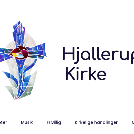
eter
Musik
Frivillig
Kirkelige handlinger