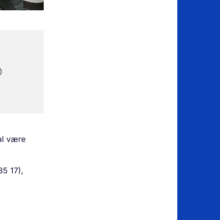
0
al være
85 17),