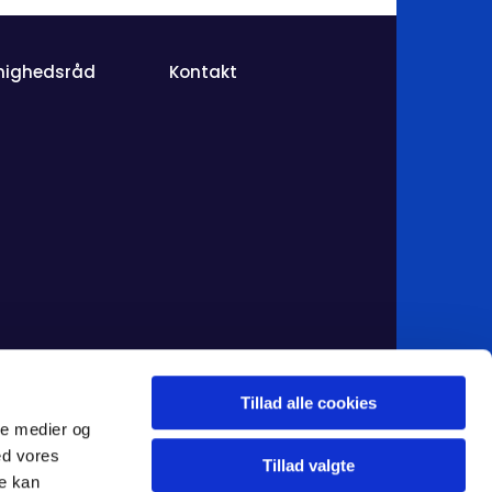
nighedsråd
Kontakt
Tillad alle cookies
ale medier og
ed vores
Tillad valgte
re kan