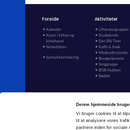
Forside
Aktiviteter
Kalender
Litteraturgruppen
Kunst i kirken og
Studiekreds
kirkehuset
Den Blå Time
Nyhedsbrev
Kaffe & Snak
Minikonfirmander
Samtykkeerklæring
Besøgstjeneste
Sorggruppe
BOB-klubben
Rødder
Denne hjemmeside bruger
Vi bruger cookies til at til
til at analysere vores tra
partnere inden for sociale