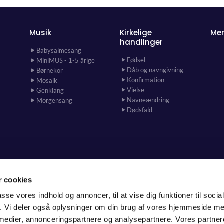
Musik
Kirkelige
Me
handlinger
Babysalmesang
Fødsel
MiniMUS - 1-5 årige
Dåb og navngivning
Børnekor
Konfirmation
Mosaik
Vielse
Genklang
Navneændring
Morgensang
Dødsfald
 cookies
Hjallerup Sogn

passe vores indhold og annoncer, til at vise dig funktioner til soci
fik. Vi deler også oplysninger om din brug af vores hjemmeside m
 medier, annonceringspartnere og analysepartnere. Vores partne