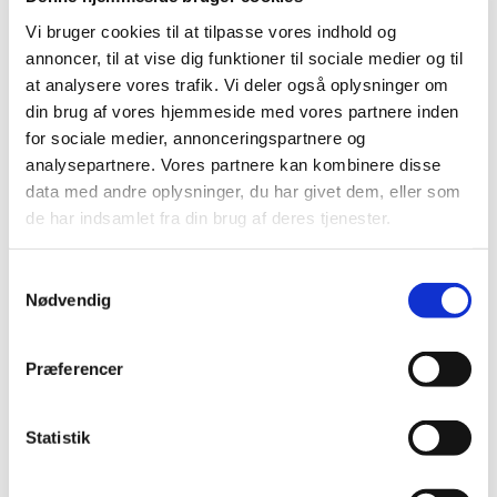
Vi bruger cookies til at tilpasse vores indhold og
annoncer, til at vise dig funktioner til sociale medier og til
at analysere vores trafik. Vi deler også oplysninger om
din brug af vores hjemmeside med vores partnere inden
for sociale medier, annonceringspartnere og
analysepartnere. Vores partnere kan kombinere disse
data med andre oplysninger, du har givet dem, eller som
de har indsamlet fra din brug af deres tjenester.
Du vil måske også kunne
lide...
S
Nødvendig
a
m
t
Præferencer
y
k
k
Statistik
e
v