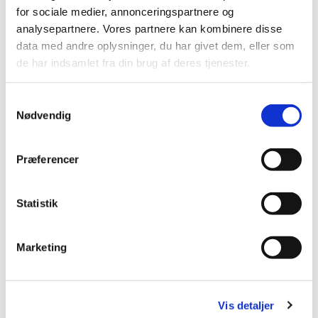
lide...
for sociale medier, annonceringspartnere og
analysepartnere. Vores partnere kan kombinere disse
data med andre oplysninger, du har givet dem, eller som
de har indsamlet fra din brug af deres tjenester.
S
Nødvendig
a
m
t
Præferencer
y
k
k
Statistik
e
v
Marketing
a
l
g
Vis detaljer