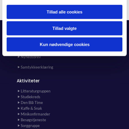
Tillad alle cookies
Tillad valgte
Forside
Kun nødvendige cookies
Kalender
Kunst i kirken og kirkehuset
Nyhedsbrev
Samtykkeerklæring
Aktiviteter
Litteraturgruppen
Studiekreds
Den Blå Time
Kaffe & Snak
Minikonfirmander
Besøgstjeneste
Sorggruppe