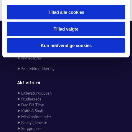
Tillad alle cookies
Tillad valgte
Forside
Kun nødvendige cookies
Kalender
Kunst i kirken og kirkehuset
Nyhedsbrev
Samtykkeerklæring
Aktiviteter
Litteraturgruppen
Studiekreds
Den Blå Time
Kaffe & Snak
Minikonfirmander
Besøgstjeneste
Sorggruppe