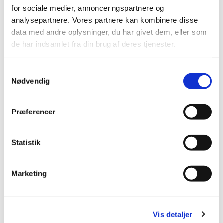
lide...
for sociale medier, annonceringspartnere og
analysepartnere. Vores partnere kan kombinere disse
data med andre oplysninger, du har givet dem, eller som
de har indsamlet fra din brug af deres tjenester.
S
Nødvendig
a
m
t
Præferencer
y
k
k
Statistik
e
v
Marketing
a
l
g
Vis detaljer