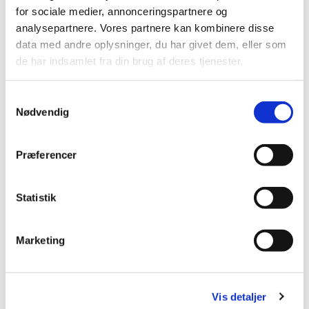
lide...
for sociale medier, annonceringspartnere og
analysepartnere. Vores partnere kan kombinere disse
data med andre oplysninger, du har givet dem, eller som
de har indsamlet fra din brug af deres tjenester.
S
Nødvendig
a
m
t
Præferencer
y
k
k
Statistik
e
v
Marketing
a
l
g
Vis detaljer