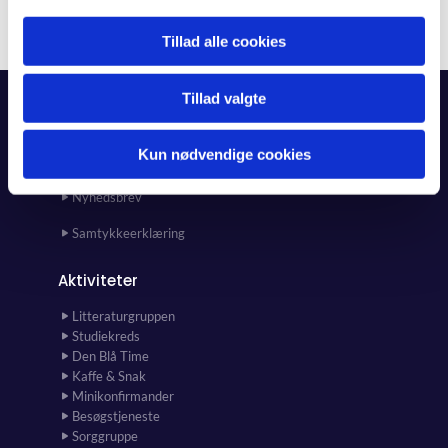
Tillad alle cookies
Tillad valgte
Forside
Kun nødvendige cookies
Kalender
Kunst i kirken og kirkehuset
Nyhedsbrev
Samtykkeerklæring
Aktiviteter
Litteraturgruppen
Studiekreds
Den Blå Time
Kaffe & Snak
Minikonfirmander
Besøgstjeneste
Sorggruppe