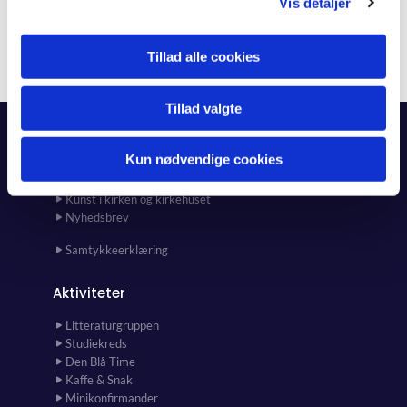
Vis detaljer
Tillad alle cookies
Tillad valgte
Forside
Kun nødvendige cookies
Kalender
Kunst i kirken og kirkehuset
Nyhedsbrev
Samtykkeerklæring
Aktiviteter
Litteraturgruppen
Studiekreds
Den Blå Time
Kaffe & Snak
Minikonfirmander