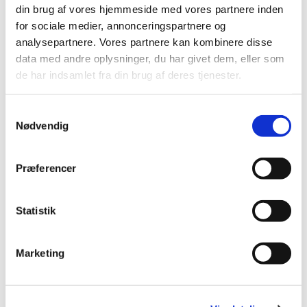
din brug af vores hjemmeside med vores partnere inden
Du vil måske også kunne
for sociale medier, annonceringspartnere og
lide...
analysepartnere. Vores partnere kan kombinere disse
data med andre oplysninger, du har givet dem, eller som
de har indsamlet fra din brug af deres tjenester.
S
Nødvendig
a
m
t
Præferencer
y
k
k
Statistik
e
v
Marketing
a
l
g