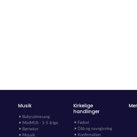
Musik
Kirkelige
Me
handlinger
Babysalmesang
Fødsel
MiniMUS - 1-5 årige
Dåb og navngivning
Børnekor
Konfirmation
Mosaik