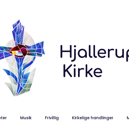
eter
Musik
Frivillig
Kirkelige handlinger