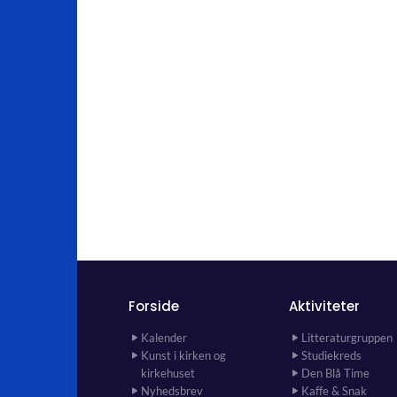
Forside
Aktiviteter
Kalender
Litteraturgruppen
Kunst i kirken og
Studiekreds
kirkehuset
Den Blå Time
Nyhedsbrev
Kaffe & Snak