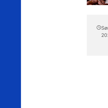
Sø
202