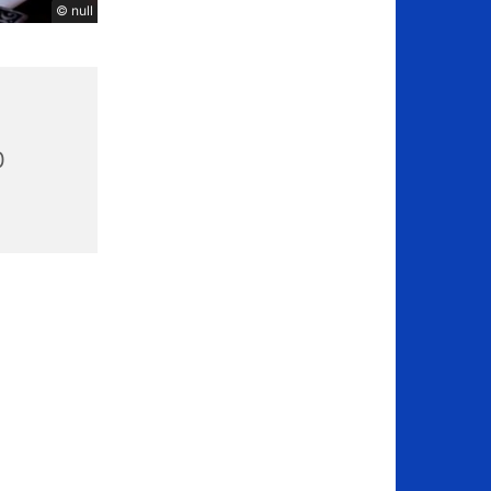
© null
0