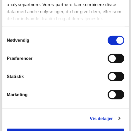
analysepartnere. Vores partnere kan kombinere disse
data med andre oplysninger, du har givet dem, eller som
de har indsamlet fra din brug af deres tjenester.
S
Nødvendig
a
m
t
Præferencer
y
k
k
Statistik
e
v
Marketing
a
l
g
Vis detaljer