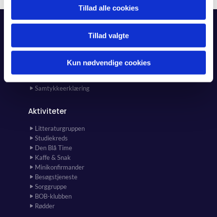
Tillad alle cookies
Forside
Tillad valgte
Kalender
Kunst i kirken og kirkehuset
Kun nødvendige cookies
Nyhedsbrev
Samtykkeerklæring
Aktiviteter
Litteraturgruppen
Studiekreds
Den Blå Time
Kaffe & Snak
Minikonfirmander
Besøgstjeneste
Sorggruppe
BOB-klubben
Rødder