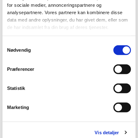
lide...
for sociale medier, annonceringspartnere og
analysepartnere. Vores partnere kan kombinere disse
data med andre oplysninger, du har givet dem, eller som
de har indsamlet fra din brug af deres tjenester.
S
Nødvendig
a
m
t
Præferencer
y
k
k
Statistik
e
v
Marketing
a
l
g
Vis detaljer