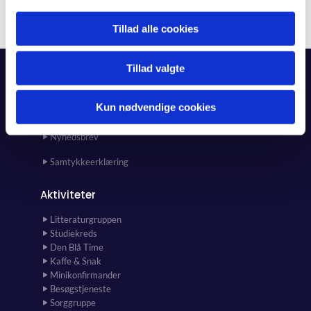
Tillad alle cookies
Tillad valgte
Forside
Kun nødvendige cookies
Kalender
Kunst i kirken og kirkehuset
Nyhedsbrev
Samtykkeerklæring
Aktiviteter
Litteraturgruppen
Studiekreds
Den Blå Time
Kaffe & Snak
Minikonfirmander
Besøgstjeneste
Sorggruppe