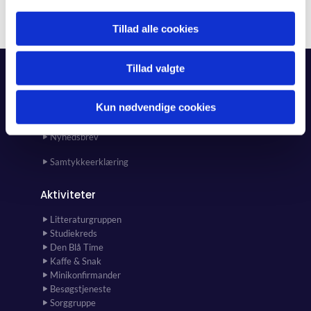
Tillad alle cookies
Tillad valgte
Forside
Kun nødvendige cookies
Kalender
Kunst i kirken og kirkehuset
Nyhedsbrev
Samtykkeerklæring
Aktiviteter
Litteraturgruppen
Studiekreds
Den Blå Time
Kaffe & Snak
Minikonfirmander
Besøgstjeneste
Sorggruppe