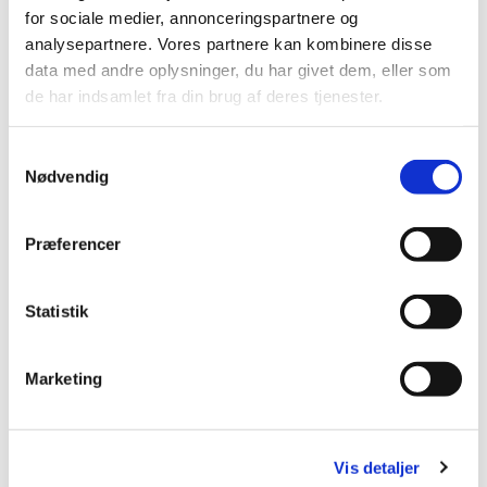
lide...
for sociale medier, annonceringspartnere og
analysepartnere. Vores partnere kan kombinere disse
data med andre oplysninger, du har givet dem, eller som
de har indsamlet fra din brug af deres tjenester.
S
Nødvendig
a
m
t
Præferencer
y
k
k
Statistik
e
v
Marketing
a
l
g
Vis detaljer