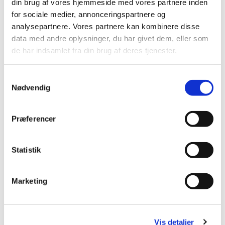
din brug af vores hjemmeside med vores partnere inden
Du vil måske også kunne
for sociale medier, annonceringspartnere og
lide...
analysepartnere. Vores partnere kan kombinere disse
data med andre oplysninger, du har givet dem, eller som
de har indsamlet fra din brug af deres tjenester.
S
Nødvendig
a
m
t
Præferencer
y
k
k
Statistik
e
v
Marketing
a
l
g
Vis detaljer