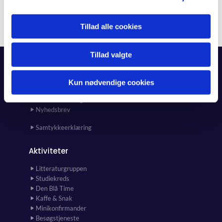
Tillad alle cookies
Tillad valgte
Forside
Kun nødvendige cookies
Kalender
Kunst i kirken og kirkehuset
Nyhedsbrev
Samtykkeerklæring
Aktiviteter
Litteraturgruppen
Studiekreds
Den Blå Time
Kaffe & Snak
Minikonfirmander
Besøgstjeneste